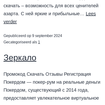
скачать – возможность для всех ценителей
азарта. С ней яркие и прибыльные…
Lees
verder
Gepubliceerd op
9 september 2024
Gecategoriseerd als
1
Зеркало
Промокод Скачать Отзывы Регистрация
Покердом — покер-рум на реальные деньги
Покердом, существующий с 2014 года,
предоставляет увлекательное виртуальное