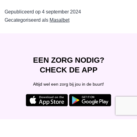
Gepubliceerd op
4 september 2024
Gecategoriseerd als
Masalbet
EEN ZORG NODIG?
CHECK DE APP
Altijd wel een zorg bij jou in de buurt!